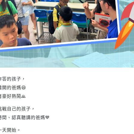
作答的孩子，
開的爸媽😆
豪好熱鬧🙏
挑戰自己的孩子，
時間、認真聽講的爸媽💙
一天開始。