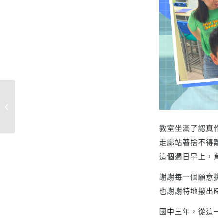
114下第二次段考｜國
八數學滿分有9位在育
豪！
教室坐滿了認真
走廊站著捨不得離
這個週日早上，育
謝謝每一個願意
也謝謝特地撥出
國中三年，從這