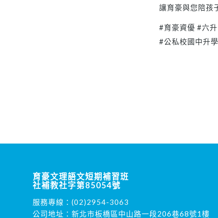
讓育豪與您陪孩子
#育豪資優
#六
#公私校國中升
育豪文理語文短期補習班
社補教社字第85054號
服務專線：
(02)2954-3063
公司地址：新北市板橋區中山路一段206巷68號1樓