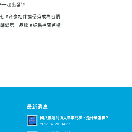
一起出發🚀
升七
#育豪相伴讓優秀成為習慣
學輔導第一品牌
#板橋補習首選
最新消息
國八就達到頂大畢業門檻，是什麼體驗？
2026-07-20 - 14:35