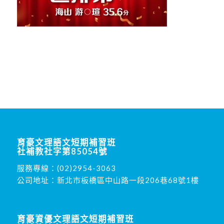
育豪文理語文短期補習班
社補教社字第85054號
服務專線：
(02)2954-3063
公司地址：新北市板橋區中山路一段206巷68號1樓
育豪資優文理語文短期補習班