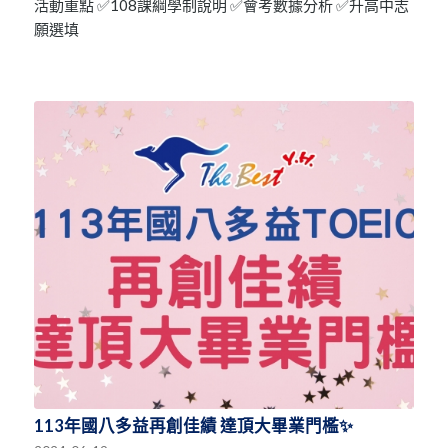
活動重點 ✅108課綱學制說明 ✅會考數據分析 ✅升高中志
願選填
113年國八多益再創佳績 達頂大畢業門檻✨