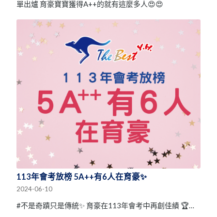
單出爐 育豪寶寶獲得A++的就有這麼多人😍😍
113年會考放榜 5A++有6人在育豪✨
2024-06-10
#不是奇蹟只是傳統✨ 育豪在113年會考中再創佳績 🏆…