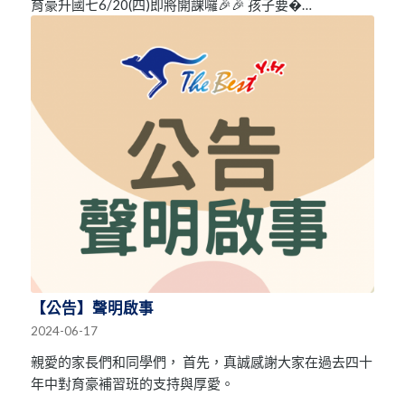
育豪升國七6/20(四)即將開課囉🎉🎉 孩子要�…
【公告】聲明啟事
2024-06-17
親愛的家長們和同學們， 首先，真誠感謝大家在過去四十
年中對育豪補習班的支持與厚愛。