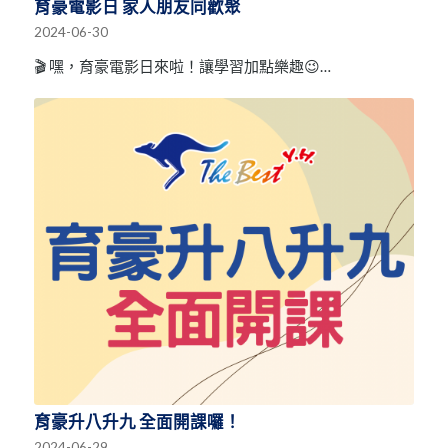
育豪電影日 家人朋友同歡聚
2024-06-30
🎬 嘿，育豪電影日來啦！讓學習加點樂趣😉…
育豪升八升九 全面開課囉！
2024-06-29