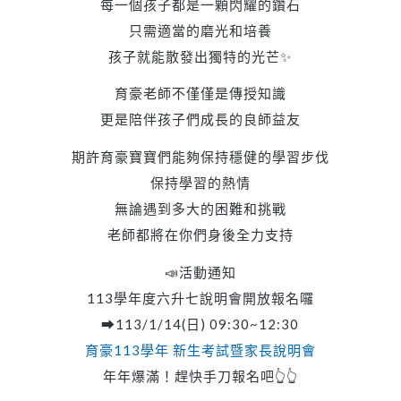
每一個孩子都是一顆閃耀的鑽石
只需適當的磨光和培養
孩子就能散發出獨特的光芒✨
育豪老師不僅僅是傳授知識
更是陪伴孩子們成長的良師益友
期許育豪寶寶們能夠保持穩健的學習步伐
保持學習的熱情
無論遇到多大的困難和挑戰
老師都將在你們身後全力支持
📣活動通知
113學年度六升七說明會開放報名囉
➡113/1/14(日) 09:30~12:30
育豪113學年 新生考試暨家長說明會
年年爆滿！趕快手刀報名吧👆👆