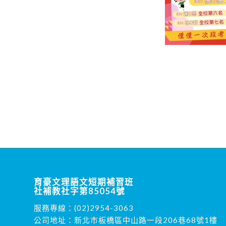
育豪文理語文短期補習班
社補教社字第85054號
服務專線：
(02)2954-3063
公司地址：新北市板橋區中山路一段206巷68號1樓