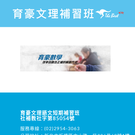
育豪文理語文短期補習班
社補教社字第85054號
服務專線：
(02)2954-3063