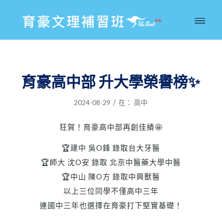
育豪高中部 升大學榮譽榜✨
/
2024-08-29
在：
高中
狂賀！育豪高中部再創佳績🤩
🏆建中 吳O鋒 錄取台大牙醫
🏆師大 沈O安 錄取 北京中醫藥大學中醫
🏆中山 陳O方 錄取中興獸醫
以上三位同學不僅高中三年
連國中三年也選擇在育豪打下堅實基礎！