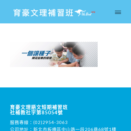
育豪文理語文短期補習班
社補教社字第85054號
服務專線：
(02)2954-3063
公司地址：新北市板橋區中山路一段206巷68號1樓