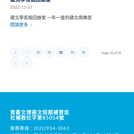
2022-12-07
建北學長姐回娘家 一年一度的建北俱樂部
閱讀更多
«
‹
30
31
32
33
34
Page 32 of 39
›
»
育豪文理語文短期補習班
社補教社字第85054號
服務專線：
(02)2954-3063